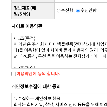
정보제공(메
수신함
수신안함
일/SMS)
사이트 이용약관
제1조(목적)
이 약관은 주식회사 미더백플랫폼(전자상거래 사업자)
다)를 이용함에 있어 사이버 몰과 이용자의 권리·의
※「PC통신, 무선 등을 이용하는 전자상거래에 대해
제2조(정의)
이용약관에 동의 합니다.
① "회사" 가 재화 또는 용역(이하 "재화등"이라
한 가상의 영업장을 말하며, 아울러 사이버몰을 운
② "이용자"란 "회사"에 접속하여 이 약관에 따라 
개인정보수집에 대한 동의
③ "회원"이라 함은 "회사"에 개인정보를 제공하여
으로 이용할 수 있는 자를 말합니다.
1. 수집하는 개인정보 항목
④ "비회원"이라 함은 회원에 가입하지 않고 "회사
회사는 회원가입, 상담, 서비스 신청 등등을 위해 아