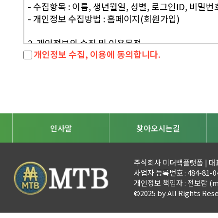
- 수집항목 : 이름, 생년월일, 성별, 로그인ID, 비
제3조 (약관등의 명시와 설명 및 개정)
- 개인정보 수집방법 : 홈페이지(회원가입)
① "회사"는 이 약관의 내용과 상호 및 대표자 성명
자우편주소, 사업자등록번호, 통신판매업신고번호, 
2. 개인정보의 수집 및 이용목적
합니다. 다만, 약관의 내용은 이용자가 연결화면을 통
개인정보 수집, 이용에 동의합니다.
회사는 수집한 개인정보를 다음의 목적을 위해 활용
② "회사"는 이용자가 약관에 동의하기에 앞서 약관
- 서비스 제공에 관한 계약 이행 및 서비스 제공에 따른
있도록 별도의 연결화면 또는 팝업화면 등을 제공하여
금융 서비스
③ "회사"는 전자상거래등에서의소비자보호에관한법
- 회원 관리 : 회원제 서비스 이용에 따른 본인확인, 
판매등에관한법률, 소비자보호법 등 관련법을 위배하지
처리, 고지사항 전달
④ "회사"이 약관을 개정할 경우에는 적용일자 및 
- 마케팅 및 광고에 활용 : 이벤트 등 광고성 정보 전
공지합니다. 다만, 이용자에게 불리하게 약관내용을 
인사말
찾아오시는길
내용과 개정후 내용을 명확하게 비교하여 이용자가 
3. 개인정보의 보유 및 이용기간
⑤ "회사"이 약관을 개정할 경우에는 그 개정약관은
원칙적으로, 개인정보 수집 및 이용목적이 달성된 후에
관조항이 그대로 적용됩니다. 다만 이미 계약을 체결
주식회사 미더백플랫폼 | 대표 
는 아래와 같이 관계법령에서 정한 일정한 기간 동안
사업자 등록번호 : 484-81-0421
사"에 송신하여 "회사"의 동의를 받은 경우에는 개
- 서비스 이용 관련 개인정보 (로그인기록) 보존 근거 
개인정보 책임자 : 전보람 (
m
⑥ 이 약관에서 정하지 아니한 사항과 이 약관의
- 표시/광고에 관한 기록 보존 근거 : 전자상거래 등
©2025 by All Rights Res
가 정하는 전자상거래등에서의소비자보호지침 및 관
- 계약 또는 청약철회 등에 관한 기록 보존 근거 : 
- 대금결제 및 재화 등의 공급에 관한 기록 보존 근거