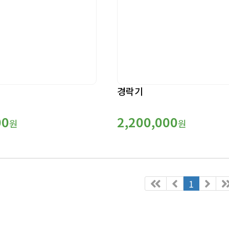
경락기
00
2,200,000
원
원
1